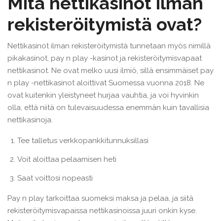
Mitä nettikasinot ilman
rekisteröitymistä ovat?
Nettikasinot ilman rekisteröitymistä tunnetaan myös nimillä
pikakasinot, pay n play -kasinot ja rekisteröitymisvapaat
nettikasinot. Ne ovat melko uusi ilmiö, sillä ensimmäiset pay
n play -nettikasinot aloittivat Suomessa vuonna 2018. Ne
ovat kuitenkin yleistyneet hurjaa vauhtia, ja voi hyvinkin
olla, että niitä on tulevaisuudessa enemmän kuin tavallisia
nettikasinoja.
Tee talletus verkkopankkitunnuksillasi
Voit aloittaa pelaamisen heti
Saat voittosi nopeasti
Pay n play tarkoittaa suomeksi maksa ja pelaa, ja siitä
rekisteröitymisvapaissa nettikasinoissa juuri onkin kyse.