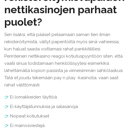
nettikasinojen parhaat
puolet?
Sen lisäksi, että pääset pelaamaan saman tien ilman
rekisteröitymistä, vältyt paperitöiltä myös siinä vaiheessa,
kun haluat saada voittamasi rahat pankkitilillesi.
Perinteinen nettikasino reagoi kotiutuspyyntöön siten, että
vaatii sinua todistamaan henkilöllisyytesi esimerkiksi
lähettämällä kopion passista ja viimeisimmän sähkölaskusi.
Tätä et joudu tekemään pay n play -kasinolla, vaan saat
rahat välittömästi.
Ei lomakkeiden täyttöä
Ei käyttäjätunnuksia ja salasanoja
Nopeat kotiutukset
Ei mainosviestejä